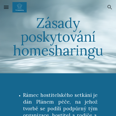
Skip to main content
Skip to navigation
Zásady
poskytování
homesharingu
Rámec hostitelského setkání je
dán Plánem péče, na jehož
tvorbě se podílí podpůrný tým
organizace, hostitel a rodiče a,