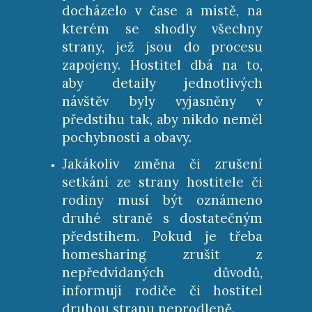
docházelo v čase a místě, na
kterém se shodly všechny
strany, jež jsou do procesu
zapojeny. Hostitel dbá na to,
aby detaily jednotlivých
návštěv byly vyjasněny v
předstihu tak, aby nikdo neměl
pochybnosti a obavy.
Jakákoliv změna či zrušení
setkání ze strany hostitele či
rodiny musí být oznámeno
druhé straně s dostatečným
předstihem. Pokud je třeba
homesharing zrušit z
nepředvídaných důvodů,
informují rodiče či hostitel
druhou stranu neprodleně.