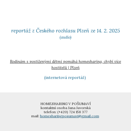
reportáž z Českého rozhlasu Plzeň ze 14. 2. 2025
(audio)
Rodinám s postiženými dětmi pomáhá homesharing, chybí více
hostitelů | Plzeň
(
internetová reportáž
)
HOMESHARING V POŠUMAVÍ
kontaktní osoba Jana Javorská
telefon: (+420) 724 158 377
mail:
homesharingposumavi@gmail.com