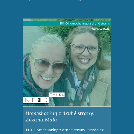
Homesharing z druhé strany.
Zuzana Malá
110. Homesharing z druhé strany, needo.cz