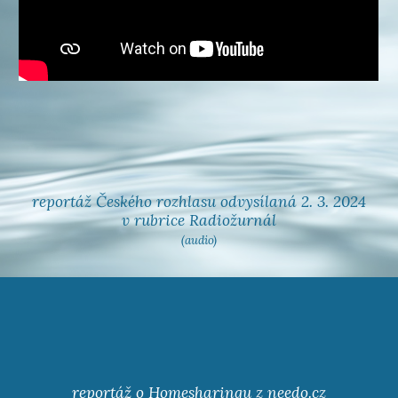
r
eportáž Českého rozhlasu
odvysílaná 2. 3. 2024
v rubrice
Radiožurnál
(audio)
reportáž o Homesharingu z needo.cz